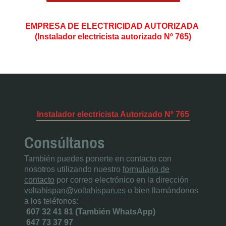
EMPRESA DE ELECTRICIDAD AUTORIZADA
(Instalador electricista autorizado Nº 765)
Instalador electricista Autorizado Nº 765
Consúltanos
También puedes ponerte en contacto con
nosotros utilizando nuestro
formulario de
contacto
por correo electrónico en la dirección
voltahispan@voltahispan.es
o bien llamándonos
a los teléfonos:
607 32 41 81 (También WhatsApp)
647 73 37 97